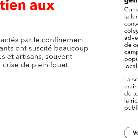
gen
utien aux
Cons
s
la lu
consc
cole
adver
actés par le confinement
de ce
çants ont suscité beaucoup
camp
es et artisans, souvent
popu
 crise de plein fouet.
local
La so
mains
de t
la ri
publi
Vo