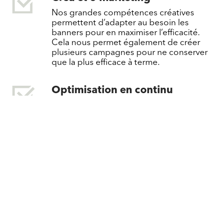
Nos grandes compétences créatives
permettent d’adapter au besoin les
banners pour en maximiser l’efficacité.
Cela nous permet également de créer
plusieurs campagnes pour ne conserver
que la plus efficace à terme.
Optimisation en continu
Tous les jours nous suivons la
progression des campagnes pour
pouvoir les optimiser. Chaque opération
est documentée, en toute transparence.
Pas de frais cachés
Nous ne fonctionnons pas par
commissionnement. Nos honoraires
sont devisés, motivés et dissociés des
frais médias, dont nous gérons les
décomptes financiers pour vous.