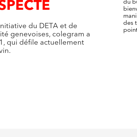
du b
ESPECTE
bien
maniè
des 
nitiative du DETA et de
point
lité genevoises, colegram a
1, qui défile actuellement
vin.