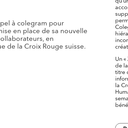
qu’un
e
acco
suppo
perm
ppel à colegram pour
Coleg
 mise en place de sa nouvelle
hiéra
collaborateurs, en
inco
e de la Croix Rouge suisse.
créat
Un « 
de l
titre
info
la C
Huma
sema
béné