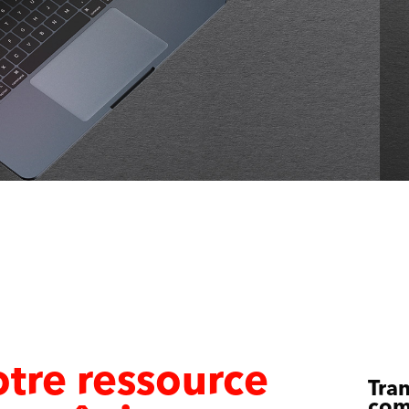
otre ressource
Tran
com