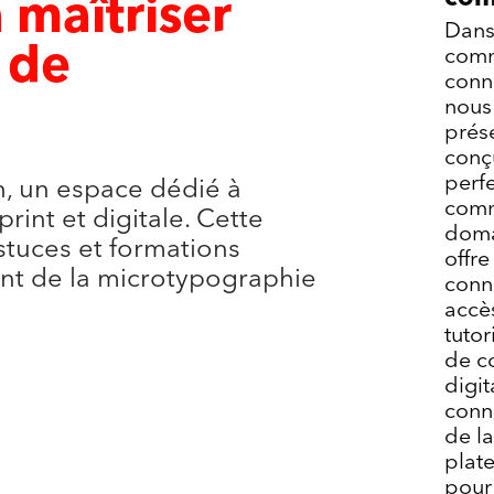
 maîtriser
Dans
 de
comm
conna
nous
prés
conç
perf
, un espace dédié à
comm
rint et digitale. Cette
domai
stuces et formations
offr
lant de la microtypographie
conn
accès
tutor
de c
digit
conn
de l
plate
pour