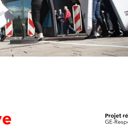
ve
Projet ré
GE-Respe