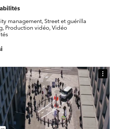
bilités
y management, Street et guérilla
g, Production vidéo, Vidéo
ités
i