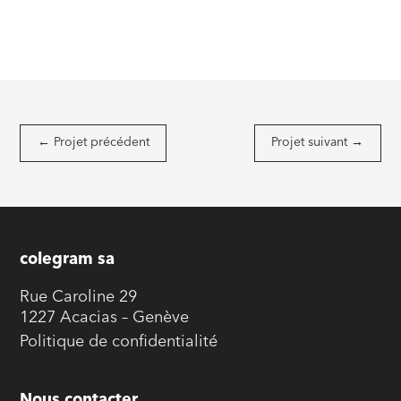
←
Projet précédent
Projet suivant
→
colegram sa
Rue Caroline 29
1227 Acacias – Genève
Politique de confidentialité
Nous contacter