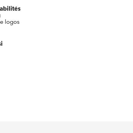
bilités
g
e logos
i